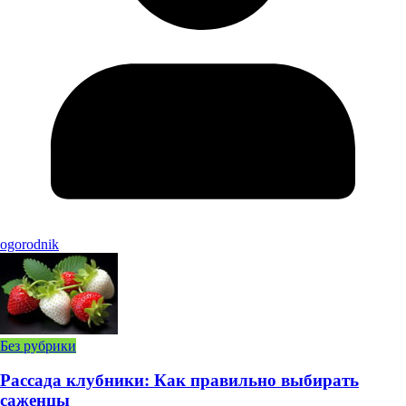
ogorodnik
Без рубрики
Рассада клубники: Как правильно выбирать
саженцы