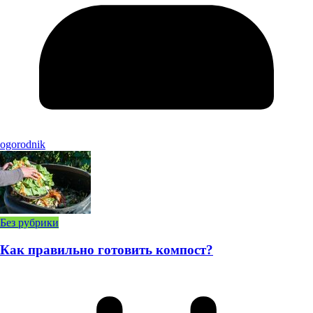
ogorodnik
Без рубрики
Как правильно готовить компост?