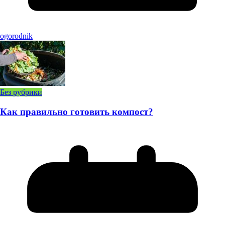
ogorodnik
Без рубрики
Как правильно готовить компост?