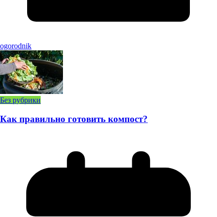
ogorodnik
Без рубрики
Как правильно готовить компост?