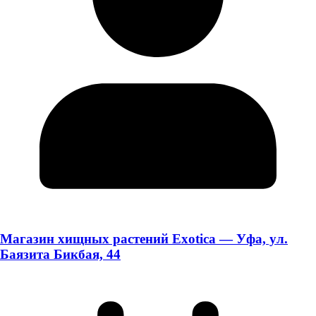
Магазин хищных растений Exotica — Уфа, ул.
Баязита Бикбая, 44