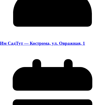
Им СадТут — Кострома, ул. Овражная, 1