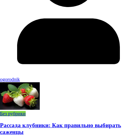
ogorodnik
Без рубрики
Рассада клубники: Как правильно выбирать
саженцы