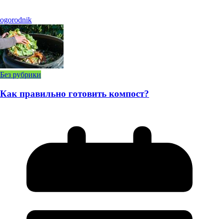
ogorodnik
Без рубрики
Как правильно готовить компост?