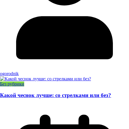
ogorodnik
Без рубрики
Какой чеснок лучше: со стрелками или без?