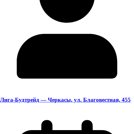
Лига-Будтрейд — Черкасы, ул. Благовестная, 455