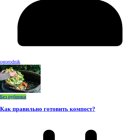
ogorodnik
Без рубрики
Как правильно готовить компост?