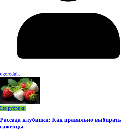
ogorodnik
Без рубрики
Рассада клубники: Как правильно выбирать
саженцы