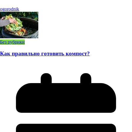
ogorodnik
Без рубрики
Как правильно готовить компост?