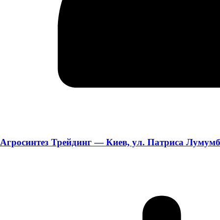
Агросинтез Трейдинг — Киев, ул. Патриса Лумумбы