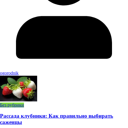
ogorodnik
Без рубрики
Рассада клубники: Как правильно выбирать
саженцы