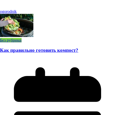
ogorodnik
Без рубрики
Как правильно готовить компост?