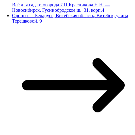
Всё для сада и огорода ИП Красникова Н.Н. —
Новосибирск, Гусинобродское ш., 31, корп.4
Оронго — Беларусь, Витебская область, Витебск, улица
Терешковой, 9