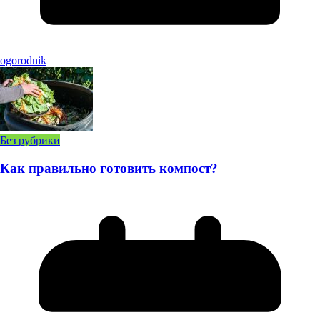
ogorodnik
Без рубрики
Как правильно готовить компост?