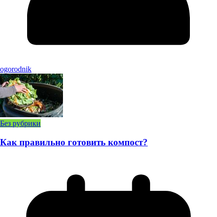
ogorodnik
Без рубрики
Как правильно готовить компост?