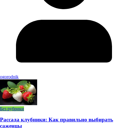
ogorodnik
Без рубрики
Рассада клубники: Как правильно выбирать
саженцы