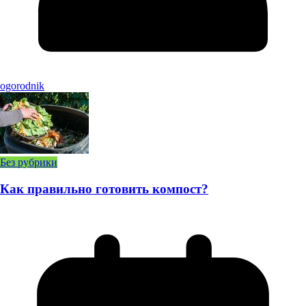
ogorodnik
Без рубрики
Как правильно готовить компост?