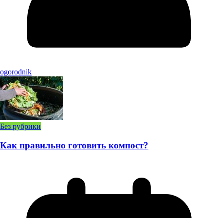
ogorodnik
Без рубрики
Как правильно готовить компост?