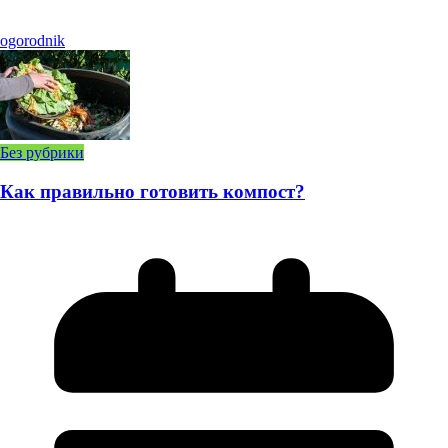
ogorodnik
Без рубрики
Как правильно готовить компост?