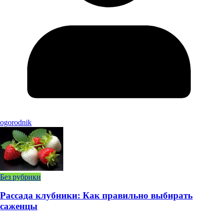
ogorodnik
Без рубрики
Рассада клубники: Как правильно выбирать
саженцы