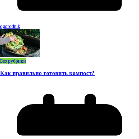
ogorodnik
Без рубрики
Как правильно готовить компост?