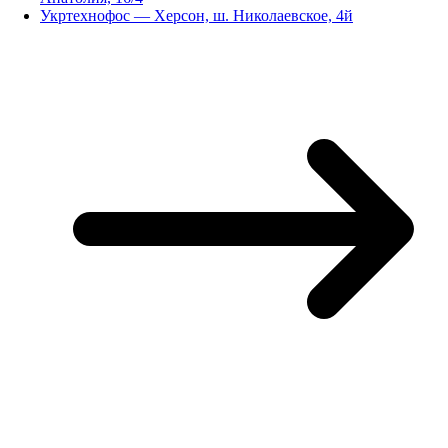
Укртехнофос — Херсон, ш. Николаевское, 4й