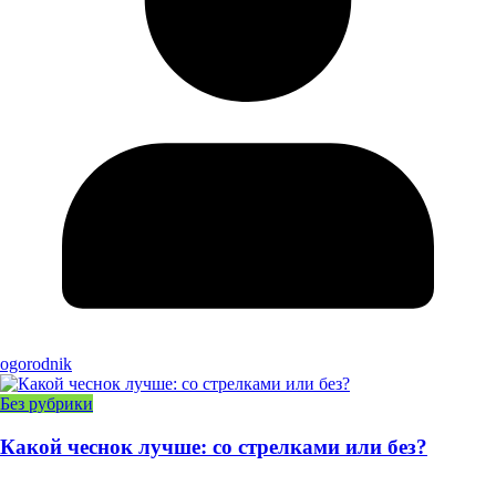
ogorodnik
Без рубрики
Какой чеснок лучше: со стрелками или без?