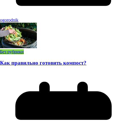
ogorodnik
Без рубрики
Как правильно готовить компост?