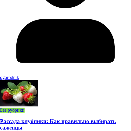
ogorodnik
Без рубрики
Рассада клубники: Как правильно выбирать
саженцы