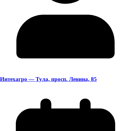
Интехагро — Тула, просп. Ленина, 85