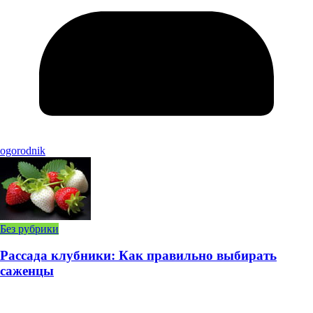
ogorodnik
Без рубрики
Рассада клубники: Как правильно выбирать
саженцы