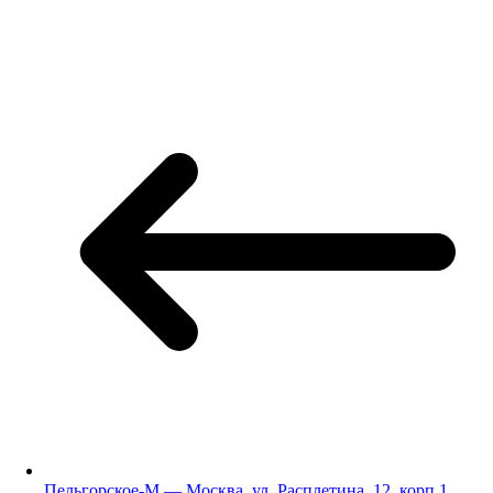
Пельгорское-М — Москва, ул. Расплетина, 12, корп.1