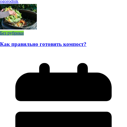
ogorodnik
Без рубрики
Как правильно готовить компост?