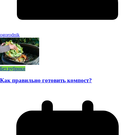
ogorodnik
Без рубрики
Как правильно готовить компост?