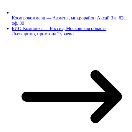
Косагрокоммерц — Алматы, микрорайон Аксай 3 а, 62а,
оф. 30
БИО-Комплекс — Россия, Московская область,
Лыткарино, промзона Тураево