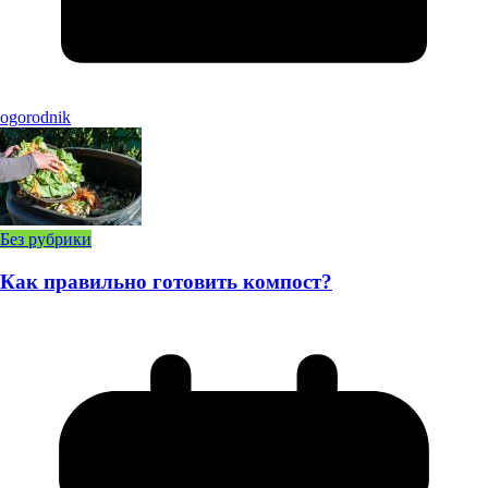
ogorodnik
Без рубрики
Как правильно готовить компост?