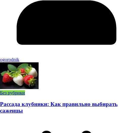
ogorodnik
Без рубрики
Рассада клубники: Как правильно выбирать
саженцы