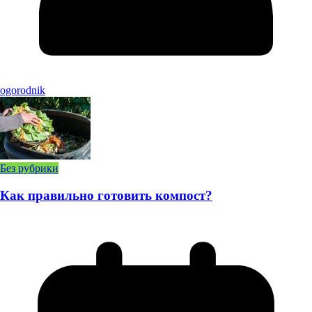
ogorodnik
Без рубрики
Как правильно готовить компост?