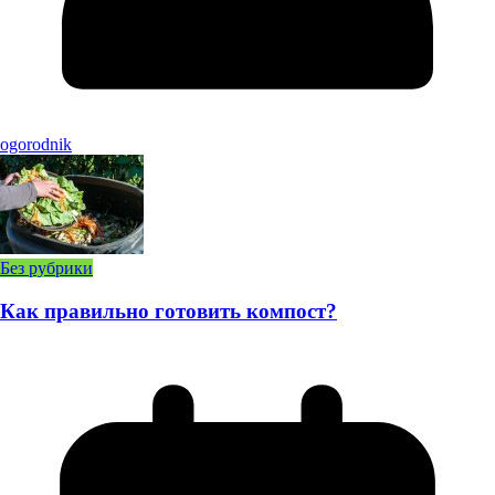
ogorodnik
Без рубрики
Как правильно готовить компост?