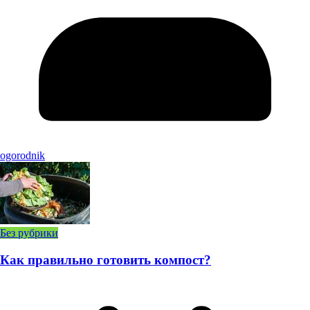
ogorodnik
Без рубрики
Как правильно готовить компост?