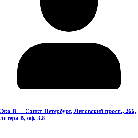
Эко-В — Санкт-Петербург, Лиговский просп., 266,
литера В, оф. 3.8