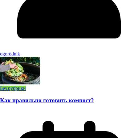
ogorodnik
Без рубрики
Как правильно готовить компост?