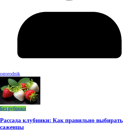
ogorodnik
Без рубрики
Рассада клубники: Как правильно выбирать
саженцы