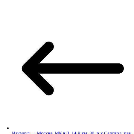
Изумруд — Москва, МКАД, 14-й км, 30, р-к Садовод, пав.