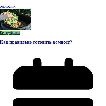
ogorodnik
Без рубрики
Как правильно готовить компост?