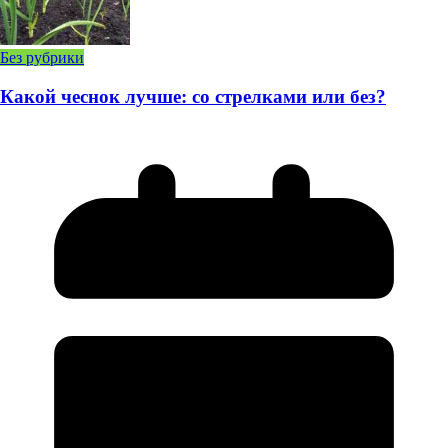
Без рубрики
Какой чеснок лучше: со стрелками или без?