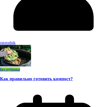
ogorodnik
Без рубрики
Как правильно готовить компост?