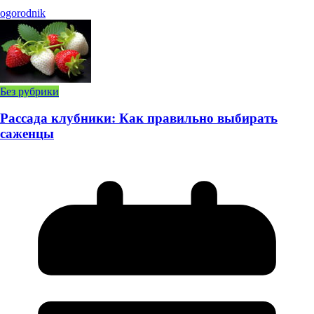
ogorodnik
Без рубрики
Рассада клубники: Как правильно выбирать
саженцы