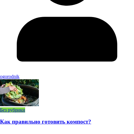
ogorodnik
Без рубрики
Как правильно готовить компост?