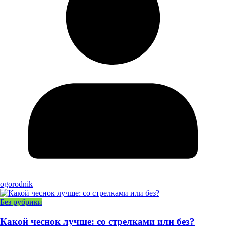
ogorodnik
Без рубрики
Какой чеснок лучше: со стрелками или без?