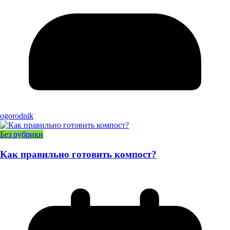
ogorodnik
Без рубрики
Как правильно готовить компост?