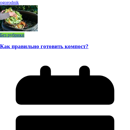
ogorodnik
Без рубрики
Как правильно готовить компост?