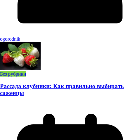
ogorodnik
Без рубрики
Рассада клубники: Как правильно выбирать
саженцы