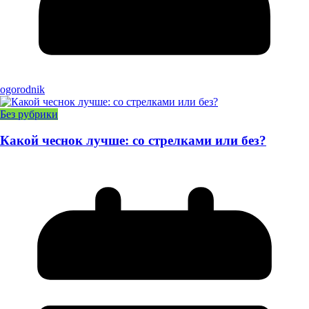
ogorodnik
Без рубрики
Какой чеснок лучше: со стрелками или без?