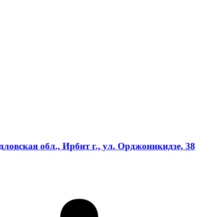
вская обл., Ирбит г., ул. Орджоникидзе, 38