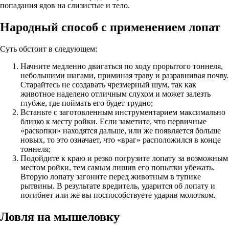
попадания ядов на слизистые и тело.
Народный способ с применением лопат
Суть обстоит в следующем:
Начните медленно двигаться по ходу прорытого тоннеля,
небольшими шагами, приминая траву и разравнивая почву.
Старайтесь не создавать чрезмерный шум, так как
животное наделено отличным слухом и может залезть
глубже, где поймать его будет трудно;
Встаньте с заготовленным инструментарием максимально
близко к месту ройки. Если заметите, что первичные
«раскопки» находятся дальше, или же появляется больше
новых, то это означает, что «враг» расположился в конце
тоннеля;
Подойдите к краю и резко погрузите лопату за возможным
местом ройки, тем самым лишив его попытки убежать.
Вторую лопату загоните перед животным в тупике
рытвины. В результате вредитель, ударится об лопату и
погибнет или же вы поспособствуете ударив молотком.
Ловля на мышеловку