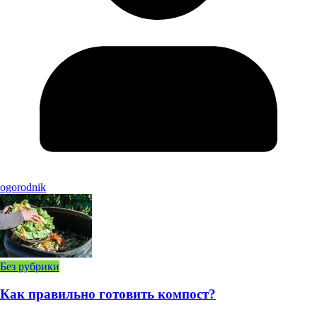
ogorodnik
Без рубрики
Как правильно готовить компост?