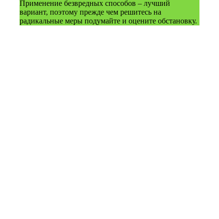
Применение безвредных способов – лучший
вариант, поэтому прежде чем решитесь на
радикальные меры подумайте и оцените обстановку.