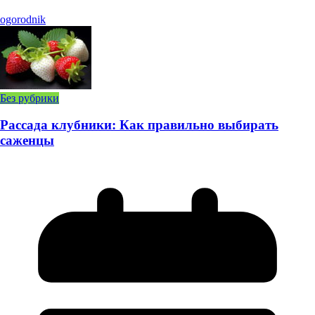
ogorodnik
Без рубрики
Рассада клубники: Как правильно выбирать
саженцы