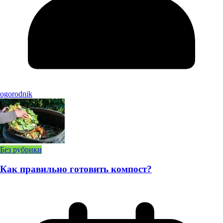
ogorodnik
Без рубрики
Как правильно готовить компост?