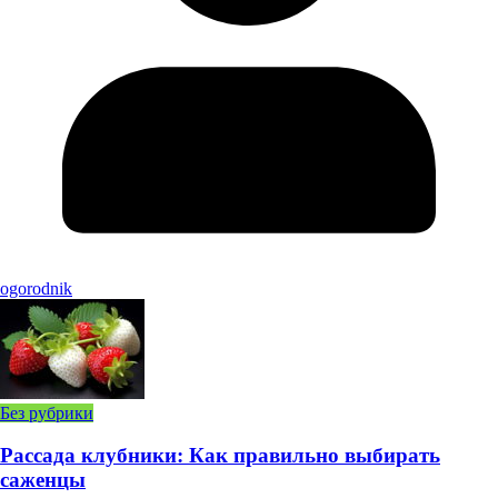
ogorodnik
Без рубрики
Рассада клубники: Как правильно выбирать
саженцы