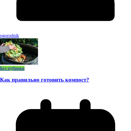
ogorodnik
Без рубрики
Как правильно готовить компост?