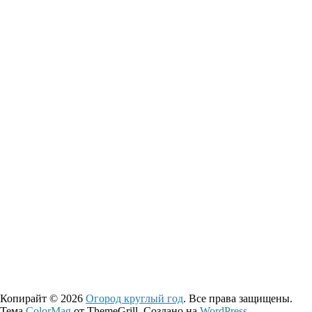
Копирайт © 2026
Огород круглый год
. Все права защищены.
Тема
ColorMag
от ThemeGrill. Создано на
WordPress
.