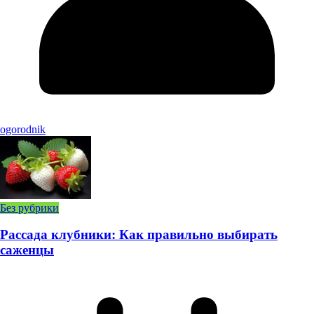
ogorodnik
Без рубрики
Рассада клубники: Как правильно выбирать
саженцы