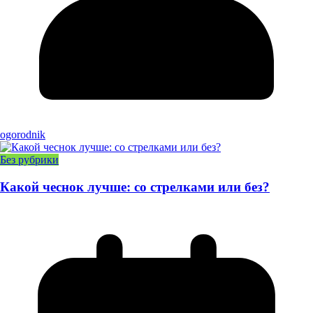
ogorodnik
Без рубрики
Какой чеснок лучше: со стрелками или без?