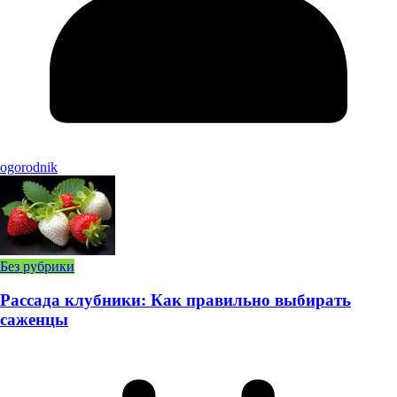
ogorodnik
Без рубрики
Рассада клубники: Как правильно выбирать
саженцы