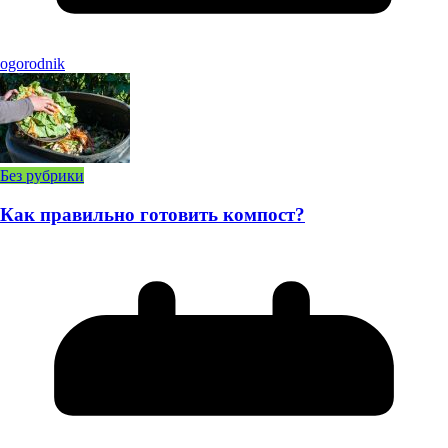
ogorodnik
Без рубрики
Как правильно готовить компост?