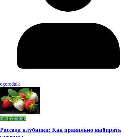
ogorodnik
Без рубрики
Рассада клубники: Как правильно выбирать
саженцы