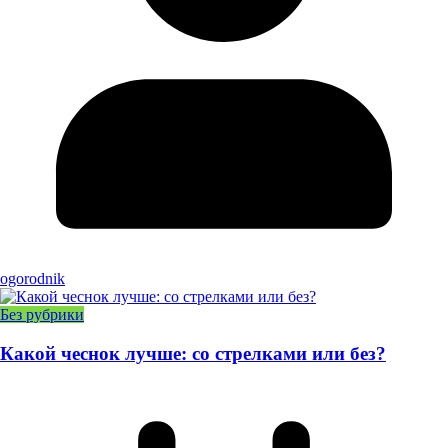
ogorodnik
Без рубрики
Какой чеснок лучше: со стрелками или без?