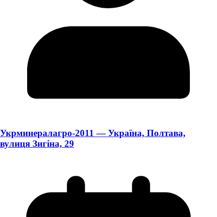
Укрминералагро-2011 — Україна, Полтава,
вулиця Зигіна, 29