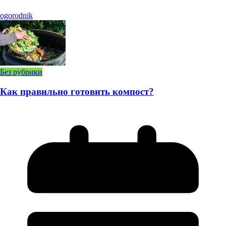
ogorodnik
Без рубрики
Как правильно готовить компост?