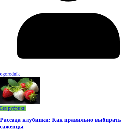
ogorodnik
Без рубрики
Рассада клубники: Как правильно выбирать
саженцы