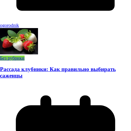
ogorodnik
Без рубрики
Рассада клубники: Как правильно выбирать
саженцы