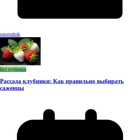
ogorodnik
Без рубрики
Рассада клубники: Как правильно выбирать
саженцы